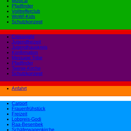
Musical
Pfadfinder
Volltrefferclub
WoW!-Kids
Schutzkonzept
Crossnight
Jugendfreizeit
Jugendhauskreis
Konfirmation
Message Tribe
Pfadfinder
Teenie-Kirche
Schutzkonzept
Anfahrt
Carport
Frauenfrühstück
Freizeit
Lobpreis-Godi
Raa-Besenbek
Schäferwagenkirche