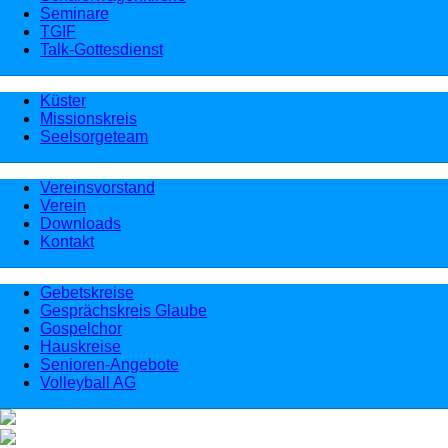
Seminare
TGIF
Talk-Gottesdienst
Küster
Missionskreis
Seelsorgeteam
Vereinsvorstand
Verein
Downloads
Kontakt
Gebetskreise
Gesprächskreis Glaube
Gospelchor
Hauskreise
Senioren-Angebote
Volleyball AG