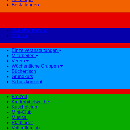
Bestattungen
Live-Übertragung
Medien
Einzelveranstaltungen
Mitarbeiten
Verein
Wöchentliche Gruppen
Büchertisch
Grundkurs
Schutzkonzept
Freizeit
Kinderbibelwoche
Kuschelclub
Mini-Club
Musical
Pfadfinder
Volltrefferclub