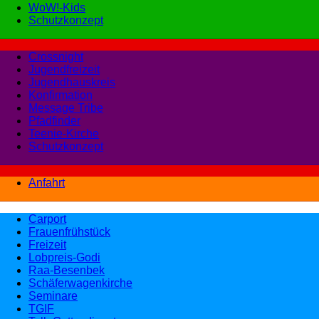
WoW!-Kids
Schutzkonzept
Crossnight
Jugendfreizeit
Jugendhauskreis
Konfirmation
Message Tribe
Pfadfinder
Teenie-Kirche
Schutzkonzept
Anfahrt
Carport
Frauenfrühstück
Freizeit
Lobpreis-Godi
Raa-Besenbek
Schäferwagenkirche
Seminare
TGIF