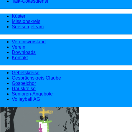
Talk-Gottesdienst
Küster
Missionskreis
Seelsorgeteam
Vereinsvorstand
Verein
Downloads
Kontakt
Gebetskreise
Gesprächskreis Glaube
Gospelchor
Hauskreise
Senioren-Angebote
Volleyball AG