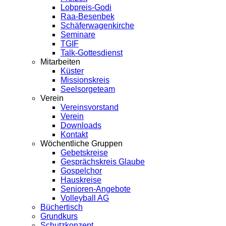
Lobpreis-Godi
Raa-Besenbek
Schäferwagenkirche
Seminare
TGIF
Talk-Gottesdienst
Mitarbeiten
Küster
Missionskreis
Seelsorgeteam
Verein
Vereinsvorstand
Verein
Downloads
Kontakt
Wöchentliche Gruppen
Gebetskreise
Gesprächskreis Glaube
Gospelchor
Hauskreise
Senioren-Angebote
Volleyball AG
Büchertisch
Grundkurs
Schutzkonzept