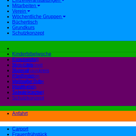
Einzelveranstaltungen
Mitarbeiten
Verein
Wöchentliche Gruppen
Büchertisch
Grundkurs
Schutzkonzept
Freizeit
Kinderbibelwoche
Kuschelclub
Crossnight
Mini-Club
Jugendfreizeit
Musical
Jugendhauskreis
Pfadfinder
Konfirmation
Volltrefferclub
Message Tribe
WoW!-Kids
Pfadfinder
Schutzkonzept
Teenie-Kirche
Schutzkonzept
Anfahrt
Carport
Frauenfrühstück