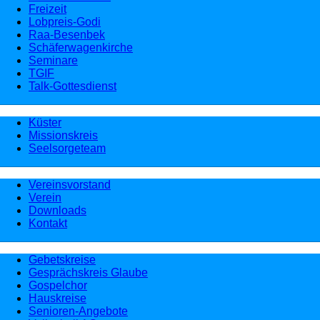
Freizeit
Lobpreis-Godi
Raa-Besenbek
Schäferwagenkirche
Seminare
TGIF
Talk-Gottesdienst
Küster
Missionskreis
Seelsorgeteam
Vereinsvorstand
Verein
Downloads
Kontakt
Gebetskreise
Gesprächskreis Glaube
Gospelchor
Hauskreise
Senioren-Angebote