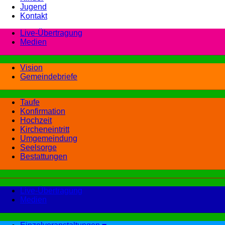
Jugend
Kontakt
Live-Übertragung
Medien
Vision
Gemeindebriefe
Taufe
Konfirmation
Hochzeit
Kircheneintritt
Umgemeindung
Seelsorge
Bestattungen
Live-Übertragung
Medien