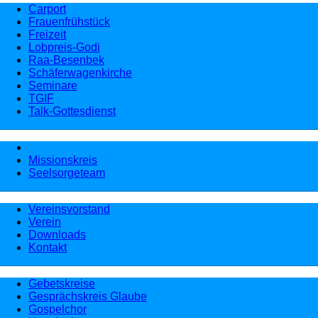
Carport
Frauenfrühstück
Freizeit
Lobpreis-Godi
Raa-Besenbek
Schäferwagenkirche
Seminare
TGIF
Talk-Gottesdienst
Küster
Missionskreis
Seelsorgeteam
Vereinsvorstand
Verein
Downloads
Kontakt
Gebetskreise
Gesprächskreis Glaube
Gospelchor