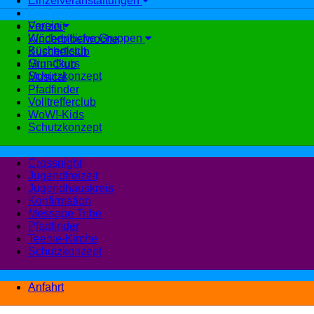
Einzelveranstaltungen
Mitarbeiten
Verein
Freizeit
Wöchentliche Gruppen
Kinderbibelwoche
Büchertisch
Kuschelclub
Grundkurs
Mini-Club
Schutzkonzept
Musical
Pfadfinder
Volltrefferclub
WoW!-Kids
Schutzkonzept
Crossnight
Jugendfreizeit
Jugendhauskreis
Konfirmation
Message Tribe
Pfadfinder
Teenie-Kirche
Schutzkonzept
Anfahrt