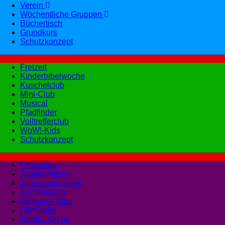
Verein
Wöchentliche Gruppen
Büchertisch
Grundkurs
Schutzkonzept
Freizeit
Kinderbibelwoche
Kuschelclub
Mini-Club
Musical
Pfadfinder
Volltrefferclub
WoW!-Kids
Schutzkonzept
Crossnight
Jugendfreizeit
Jugendhauskreis
Konfirmation
Message Tribe
Pfadfinder
Teenie-Kirche