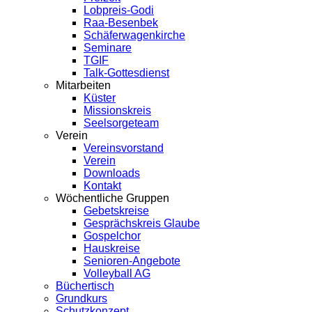
Lobpreis-Godi
Raa-Besenbek
Schäferwagenkirche
Seminare
TGIF
Talk-Gottesdienst
Mitarbeiten
Küster
Missionskreis
Seelsorgeteam
Verein
Vereinsvorstand
Verein
Downloads
Kontakt
Wöchentliche Gruppen
Gebetskreise
Gesprächskreis Glaube
Gospelchor
Hauskreise
Senioren-Angebote
Volleyball AG
Büchertisch
Grundkurs
Schutzkonzept