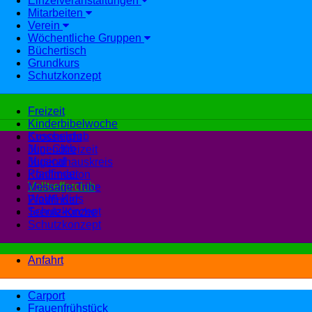
Einzelveranstaltungen
Mitarbeiten
Verein
Wöchentliche Gruppen
Büchertisch
Grundkurs
Schutzkonzept
Freizeit
Kinderbibelwoche
Kuschelclub
Crossnight
Mini-Club
Jugendfreizeit
Musical
Jugendhauskreis
Pfadfinder
Konfirmation
Volltrefferclub
Message Tribe
WoW!-Kids
Pfadfinder
Schutzkonzept
Teenie-Kirche
Schutzkonzept
Anfahrt
Carport
Frauenfrühstück