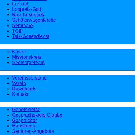
Freizeit
Lobpreis-Godi
Raa-Besenbek
Schäferwagenkirche
Seminare
TGIF
Talk-Gottesdienst
Küster
Missionskreis
Seelsorgeteam
Vereinsvorstand
Verein
Downloads
Kontakt
Gebetskreise
Gesprächskreis Glaube
Gospelchor
Hauskreise
Senioren-Angebote