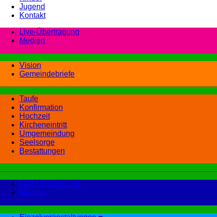
Jugend
Kontakt
Live-Übertragung
Medien
Vision
Gemeindebriefe
Taufe
Konfirmation
Hochzeit
Kircheneintritt
Umgemeindung
Seelsorge
Bestattungen
Live-Übertragung
Medien